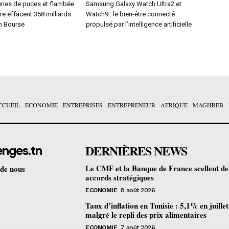
uries de puces et flambée
Samsung Galaxy Watch Ultra2 et
e effacent 358 milliards
Watch9 : le bien-être connecté
en Bourse
propulsé par l’intelligence artificielle
CCUEIL
ECONOMIE
ENTREPRISES
ENTREPRENEUR
AFRIQUE
MAGHREB
DERNIÈRES NEWS
enges.tn
Le CMF et la Banque de France scellent d
 de nous
accords stratégiques
ECONOMIE
8 août 2026
Taux d’inflation en Tunisie : 5,1% en juille
malgré le repli des prix alimentaires
ECONOMIE
7 août 2026