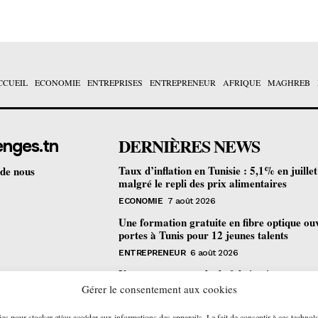
CCUEIL
ECONOMIE
ENTREPRISES
ENTREPRENEUR
AFRIQUE
MAGHREB
DERNIÈRES NEWS
enges.tn
Taux d’inflation en Tunisie : 5,1% en juille
 de nous
malgré le repli des prix alimentaires
ECONOMIE
7 août 2026
Une formation gratuite en fibre optique ou
portes à Tunis pour 12 jeunes talents
ENTREPRENEUR
6 août 2026
Un nouveau procédé de fabrication
pharmaceutique en flux continu : quelles
Gérer le consentement aux cookies
retombées pour la Tunisie ?
ies pour stocker et/ou accéder aux informations des appareils. Le fait de consentir à ces technol
ECONOMIE
6 août 2026