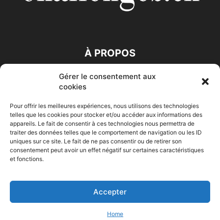
À PROPOS
Gérer le consentement aux
SUIVEZ NOUS
cookies
Pour offrir les meilleures expériences, nous utilisons des technologies
telles que les cookies pour stocker et/ou accéder aux informations des
appareils. Le fait de consentir à ces technologies nous permettra de
traiter des données telles que le comportement de navigation ou les ID
uniques sur ce site. Le fait de ne pas consentir ou de retirer son
consentement peut avoir un effet négatif sur certaines caractéristiques
Accueil
Economie
Entreprises
Entrepreneur
Afrique
et fonctions.
Maghreb
M-Orient
Zone Euro
International
HIGH-TECH
Auto-Moto
Accepter
© Challenges.tn By AAKOM.DIGITAL
Home