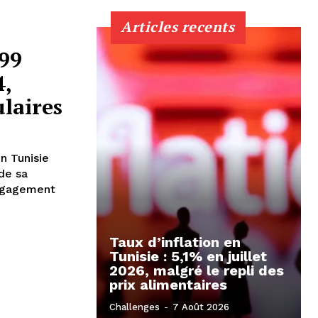
Articles recents
599
4,
laires
n Tunisie
de sa
engagement
Taux d’inflation en
Tunisie : 5,1% en juillet
2026, malgré le repli des
prix alimentaires
Challenges
-
7 Août 2026