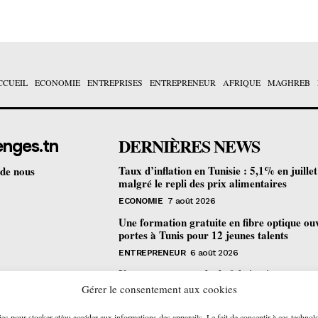
CCUEIL
ECONOMIE
ENTREPRISES
ENTREPRENEUR
AFRIQUE
MAGHREB
DERNIÈRES NEWS
enges.tn
Taux d’inflation en Tunisie : 5,1% en juille
 de nous
malgré le repli des prix alimentaires
ECONOMIE
7 août 2026
Une formation gratuite en fibre optique ou
portes à Tunis pour 12 jeunes talents
ENTREPRENEUR
6 août 2026
Un nouveau procédé de fabrication
pharmaceutique en flux continu : quelles
Gérer le consentement aux cookies
retombées pour la Tunisie ?
ies pour stocker et/ou accéder aux informations des appareils. Le fait de consentir à ces technol
ECONOMIE
6 août 2026