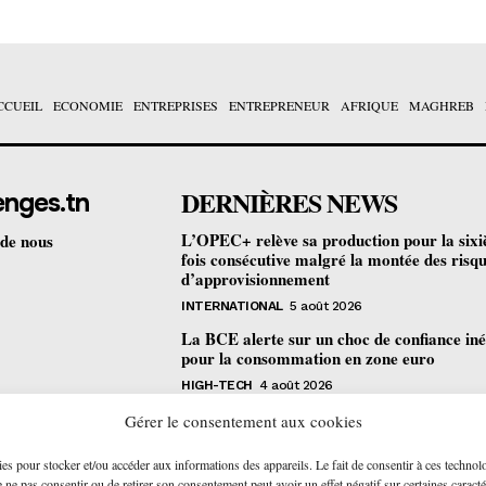
CCUEIL
ECONOMIE
ENTREPRISES
ENTREPRENEUR
AFRIQUE
MAGHREB
DERNIÈRES NEWS
enges.tn
L’OPEC+ relève sa production pour la six
 de nous
fois consécutive malgré la montée des risq
d’approvisionnement
INTERNATIONAL
5 août 2026
La BCE alerte sur un choc de confiance iné
pour la consommation en zone euro
HIGH-TECH
4 août 2026
Bourse de Tunis : les revenus des sociétés c
Gérer le consentement aux cookies
progressent de 4,2% au premier semestre
ies pour stocker et/ou accéder aux informations des appareils. Le fait de consentir à ces technol
ENTREPRISES
4 août 2026
ne pas consentir ou de retirer son consentement peut avoir un effet négatif sur certaines caracté