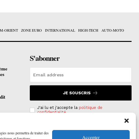
M-ORIENT
ZONE EURO
INTERNATIONAL
HIGH-TECH
AUTO-MOTO
S'abonner
ième
ues
JE SOUSCRIS
dit
J'ai lu et j'accepte la
politique de
confidentialité
.
otées
 2026
ogies nous permettra de traiter des
Accepter
ristiques et fonctions.