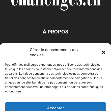
À PROPOS
SUIVEZ NOUS
Gérer le consentement aux
cookies
Pour offrir les meilleures expériences, nous utilisons des technologies
telles que les cookies pour stocker et/ou accéder aux informations des
appareils. Le fait de consentir à ces technologies nous permettra de
traiter des données telles que le comportement de navigation ou les ID
Accueil
Economie
Entreprises
Entrepreneur
Afrique
uniques sur ce site. Le fait de ne pas consentir ou de retirer son
consentement peut avoir un effet négatif sur certaines caractéristiques
Maghreb
M-Orient
Zone Euro
International
et fonctions.
HIGH-TECH
Auto-Moto
Accepter