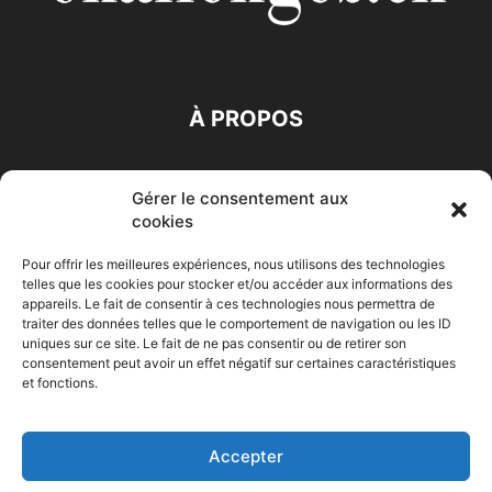
À PROPOS
SUIVEZ NOUS
Gérer le consentement aux
cookies
Pour offrir les meilleures expériences, nous utilisons des technologies
telles que les cookies pour stocker et/ou accéder aux informations des
appareils. Le fait de consentir à ces technologies nous permettra de
traiter des données telles que le comportement de navigation ou les ID
Accueil
Economie
Entreprises
Entrepreneur
Afrique
uniques sur ce site. Le fait de ne pas consentir ou de retirer son
consentement peut avoir un effet négatif sur certaines caractéristiques
Maghreb
M-Orient
Zone Euro
International
et fonctions.
HIGH-TECH
Auto-Moto
Accepter
© Challenges.tn By AAKOM.DIGITAL