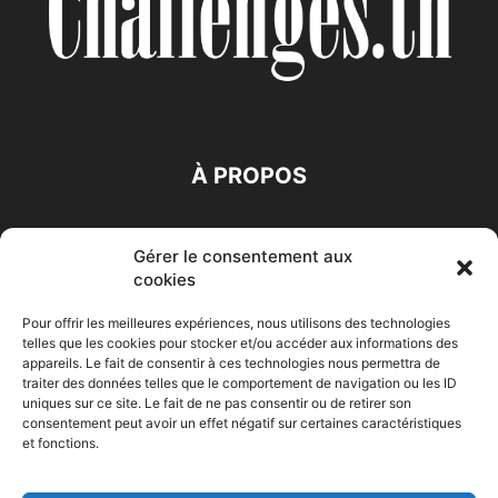
À PROPOS
SUIVEZ NOUS
Gérer le consentement aux
cookies
Pour offrir les meilleures expériences, nous utilisons des technologies
telles que les cookies pour stocker et/ou accéder aux informations des
appareils. Le fait de consentir à ces technologies nous permettra de
traiter des données telles que le comportement de navigation ou les ID
Accueil
Economie
Entreprises
Entrepreneur
Afrique
uniques sur ce site. Le fait de ne pas consentir ou de retirer son
consentement peut avoir un effet négatif sur certaines caractéristiques
Maghreb
M-Orient
Zone Euro
International
et fonctions.
HIGH-TECH
Auto-Moto