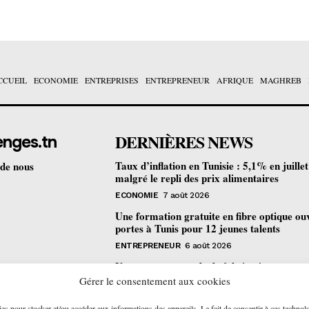
CCUEIL
ECONOMIE
ENTREPRISES
ENTREPRENEUR
AFRIQUE
MAGHREB
DERNIÈRES NEWS
enges.tn
Taux d’inflation en Tunisie : 5,1% en juille
 de nous
malgré le repli des prix alimentaires
ECONOMIE
7 août 2026
Une formation gratuite en fibre optique ou
portes à Tunis pour 12 jeunes talents
ENTREPRENEUR
6 août 2026
Un nouveau procédé de fabrication
pharmaceutique en flux continu : quelles
Gérer le consentement aux cookies
retombées pour la Tunisie ?
ies pour stocker et/ou accéder aux informations des appareils. Le fait de consentir à ces technol
ECONOMIE
6 août 2026