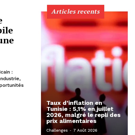
Articles recents
e
ile
 une
cain :
ndustrie,
pportunités
Taux d’inflation en
Tunisie : 5,1% en juillet
2026, malgré le repli des
prix alimentaires
Challenges
-
7 Août 2026