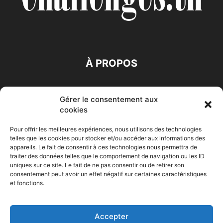
À PROPOS
SUIVEZ NOUS
Gérer le consentement aux
cookies
Pour offrir les meilleures expériences, nous utilisons des technologies
telles que les cookies pour stocker et/ou accéder aux informations des
appareils. Le fait de consentir à ces technologies nous permettra de
traiter des données telles que le comportement de navigation ou les ID
Accueil
Economie
Entreprises
Entrepreneur
Afrique
uniques sur ce site. Le fait de ne pas consentir ou de retirer son
consentement peut avoir un effet négatif sur certaines caractéristiques
Maghreb
M-Orient
Zone Euro
International
et fonctions.
HIGH-TECH
Auto-Moto
Accepter