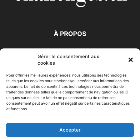
À PROPOS
SUIVEZ NOUS
Gérer le consentement aux
cookies
Pour offrir les meilleures expériences, nous utilisons des technologies
telles que les cookies pour stocker et/ou accéder aux informations des
appareils. Le fait de consentir à ces technologies nous permettra de
traiter des données telles que le comportement de navigation ou les ID
Accueil
Economie
Entreprises
Entrepreneur
Afrique
uniques sur ce site. Le fait de ne pas consentir ou de retirer son
consentement peut avoir un effet négatif sur certaines caractéristiques
Maghreb
M-Orient
Zone Euro
International
et fonctions.
HIGH-TECH
Auto-Moto
Accepter
© Challenges.tn By AAKOM.DIGITAL