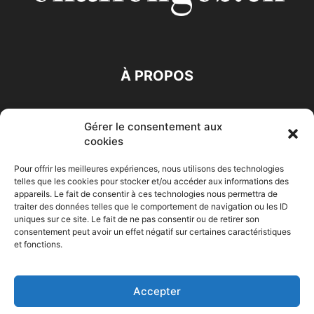
À PROPOS
SUIVEZ NOUS
Gérer le consentement aux
cookies
Pour offrir les meilleures expériences, nous utilisons des technologies
telles que les cookies pour stocker et/ou accéder aux informations des
appareils. Le fait de consentir à ces technologies nous permettra de
traiter des données telles que le comportement de navigation ou les ID
Accueil
Economie
Entreprises
Entrepreneur
Afrique
uniques sur ce site. Le fait de ne pas consentir ou de retirer son
consentement peut avoir un effet négatif sur certaines caractéristiques
Maghreb
M-Orient
Zone Euro
International
et fonctions.
HIGH-TECH
Auto-Moto
Accepter
© Challenges.tn By AAKOM.DIGITAL