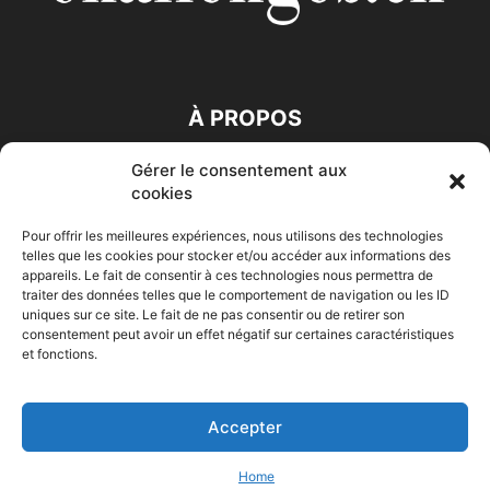
À PROPOS
Gérer le consentement aux
SUIVEZ NOUS
cookies
Pour offrir les meilleures expériences, nous utilisons des technologies
telles que les cookies pour stocker et/ou accéder aux informations des
appareils. Le fait de consentir à ces technologies nous permettra de
traiter des données telles que le comportement de navigation ou les ID
uniques sur ce site. Le fait de ne pas consentir ou de retirer son
consentement peut avoir un effet négatif sur certaines caractéristiques
Accueil
Economie
Entreprises
Entrepreneur
Afrique
et fonctions.
Maghreb
M-Orient
Zone Euro
International
HIGH-TECH
Auto-Moto
Accepter
© Challenges.tn By AAKOM.DIGITAL
Home