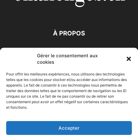
À PROPOS
SUIVEZ NOUS
Gérer le consentement aux
cookies
Pour offrir les meilleures expériences, nous utilisons des technologies
telles que les cookies pour stocker et/ou accéder aux informations des
appareils. Le fait de consentir à ces technologies nous permettra de
traiter des données telles que le comportement de navigation ou les ID
Accueil
Economie
Entreprises
Entrepreneur
Afrique
uniques sur ce site. Le fait de ne pas consentir ou de retirer son
consentement peut avoir un effet négatif sur certaines caractéristiques
Maghreb
M-Orient
Zone Euro
International
et fonctions.
HIGH-TECH
Auto-Moto
Accepter
© Challenges.tn By AAKOM.DIGITAL