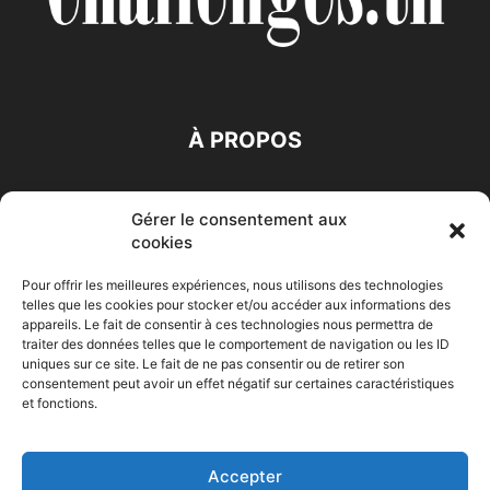
À PROPOS
SUIVEZ NOUS
Gérer le consentement aux
cookies
Pour offrir les meilleures expériences, nous utilisons des technologies
telles que les cookies pour stocker et/ou accéder aux informations des
appareils. Le fait de consentir à ces technologies nous permettra de
traiter des données telles que le comportement de navigation ou les ID
Accueil
Economie
Entreprises
Entrepreneur
Afrique
uniques sur ce site. Le fait de ne pas consentir ou de retirer son
consentement peut avoir un effet négatif sur certaines caractéristiques
Maghreb
M-Orient
Zone Euro
International
et fonctions.
HIGH-TECH
Auto-Moto
Accepter