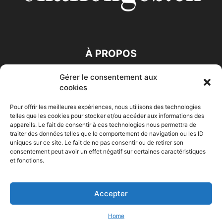
À PROPOS
Gérer le consentement aux
SUIVEZ NOUS
cookies
Pour offrir les meilleures expériences, nous utilisons des technologies
telles que les cookies pour stocker et/ou accéder aux informations des
appareils. Le fait de consentir à ces technologies nous permettra de
traiter des données telles que le comportement de navigation ou les ID
uniques sur ce site. Le fait de ne pas consentir ou de retirer son
consentement peut avoir un effet négatif sur certaines caractéristiques
Accueil
Economie
Entreprises
Entrepreneur
Afrique
et fonctions.
Maghreb
M-Orient
Zone Euro
International
HIGH-TECH
Auto-Moto
Accepter
© Challenges.tn By AAKOM.DIGITAL
Home