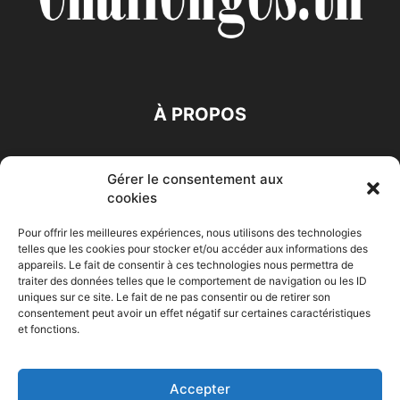
À PROPOS
SUIVEZ NOUS
Gérer le consentement aux
cookies
Pour offrir les meilleures expériences, nous utilisons des technologies
telles que les cookies pour stocker et/ou accéder aux informations des
appareils. Le fait de consentir à ces technologies nous permettra de
traiter des données telles que le comportement de navigation ou les ID
Accueil
Economie
Entreprises
Entrepreneur
Afrique
uniques sur ce site. Le fait de ne pas consentir ou de retirer son
consentement peut avoir un effet négatif sur certaines caractéristiques
Maghreb
M-Orient
Zone Euro
International
et fonctions.
HIGH-TECH
Auto-Moto
Accepter