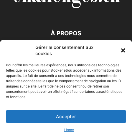
À PROPOS
Gérer le consentement aux
SUIVEZ NOUS
cookies
Pour offrir les meilleures expériences, nous utilisons des technologies
telles que les cookies pour stocker et/ou accéder aux informations des
appareils. Le fait de consentir à ces technologies nous permettra de
traiter des données telles que le comportement de navigation ou les ID
uniques sur ce site. Le fait de ne pas consentir ou de retirer son
consentement peut avoir un effet négatif sur certaines caractéristiques
Accueil
Economie
Entreprises
Entrepreneur
Afrique
et fonctions.
Maghreb
M-Orient
Zone Euro
International
HIGH-TECH
Auto-Moto
Accepter
© Challenges.tn By AAKOM.DIGITAL
Home