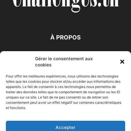
À PROPOS
SUIVEZ NOUS
Gérer le consentement aux
cookies
Pour offrir les meilleures expériences, nous utilisons des technologies
telles que les cookies pour stocker et/ou accéder aux informations des
appareils. Le fait de consentir à ces technologies nous permettra de
traiter des données telles que le comportement de navigation ou les ID
Accueil
Economie
Entreprises
Entrepreneur
Afrique
uniques sur ce site. Le fait de ne pas consentir ou de retirer son
consentement peut avoir un effet négatif sur certaines caractéristiques
Maghreb
M-Orient
Zone Euro
International
et fonctions.
HIGH-TECH
Auto-Moto
Accepter