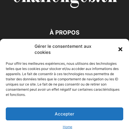
À PROPOS
Gérer le consentement aux
SUIVEZ NOUS
cookies
Pour offrir les meilleures expériences, nous utilisons des technologies
telles que les cookies pour stocker et/ou accéder aux informations des
appareils. Le fait de consentir à ces technologies nous permettra de
traiter des données telles que le comportement de navigation ou les ID
uniques sur ce site. Le fait de ne pas consentir ou de retirer son
consentement peut avoir un effet négatif sur certaines caractéristiques
Accueil
Economie
Entreprises
Entrepreneur
Afrique
et fonctions.
Maghreb
M-Orient
Zone Euro
International
HIGH-TECH
Auto-Moto
Accepter
© Challenges.tn By AAKOM.DIGITAL
Home