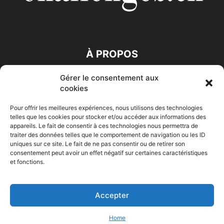
À PROPOS
Gérer le consentement aux
SUIVEZ NOUS
cookies
Pour offrir les meilleures expériences, nous utilisons des technologies
telles que les cookies pour stocker et/ou accéder aux informations des
appareils. Le fait de consentir à ces technologies nous permettra de
traiter des données telles que le comportement de navigation ou les ID
uniques sur ce site. Le fait de ne pas consentir ou de retirer son
consentement peut avoir un effet négatif sur certaines caractéristiques
Accueil
Economie
Entreprises
Entrepreneur
Afrique
et fonctions.
Maghreb
M-Orient
Zone Euro
International
HIGH-TECH
Auto-Moto
Accepter
© Challenges.tn By AAKOM.DIGITAL
Home