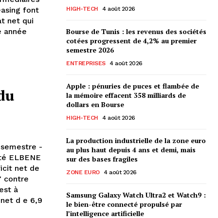
asing font
HIGH-TECH
4 août 2026
t net qui
e année
Bourse de Tunis : les revenus des sociétés
cotées progressent de 4,2% au premier
semestre 2026
ENTREPRISES
4 août 2026
Apple : pénuries de puces et flambée de
 du
la mémoire effacent 358 milliards de
dollars en Bourse
HIGH-TECH
4 août 2026
La production industrielle de la zone euro
 semestre -
au plus haut depuis 4 ans et demi, mais
iété ELBENE
sur des bases fragiles
icit net de
ZONE EURO
4 août 2026
7 contre
est à
Samsung Galaxy Watch Ultra2 et Watch9 :
 net d e 6,9
le bien-être connecté propulsé par
l’intelligence artificielle