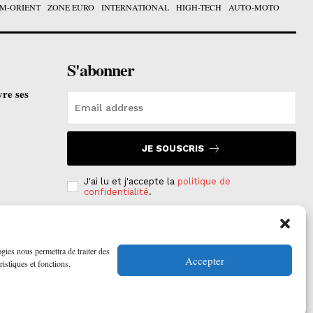
M-ORIENT
ZONE EURO
INTERNATIONAL
HIGH-TECH
AUTO-MOTO
S'abonner
vre ses
JE SOUSCRIS
J'ai lu et j'accepte la
politique de
confidentialité
.
e est
on
ogies nous permettra de traiter des
Accepter
ristiques et fonctions.