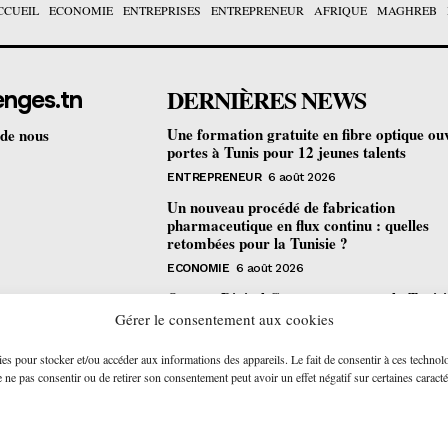
CCUEIL
ECONOMIE
ENTREPRISES
ENTREPRENEUR
AFRIQUE
MAGHREB
DERNIÈRES NEWS
enges.tn
Une formation gratuite en fibre optique ou
 de nous
portes à Tunis pour 12 jeunes talents
ENTREPRENEUR
6 août 2026
Un nouveau procédé de fabrication
pharmaceutique en flux continu : quelles
retombées pour la Tunisie ?
ECONOMIE
6 août 2026
Orange Digital Center : comment la Tunisi
devenue le laboratoire mondial de l’inclusi
Gérer le consentement aux cookies
numérique d’Orange
ies pour stocker et/ou accéder aux informations des appareils. Le fait de consentir à ces technol
ENTREPRISES
6 août 2026
ne pas consentir ou de retirer son consentement peut avoir un effet négatif sur certaines caracté
© 2026 - AAKOM.DIGITAL. All Rights Reserved