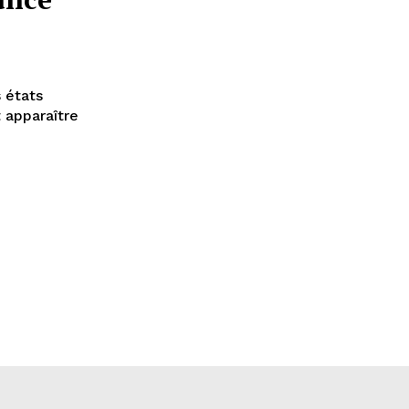
s états
t apparaître