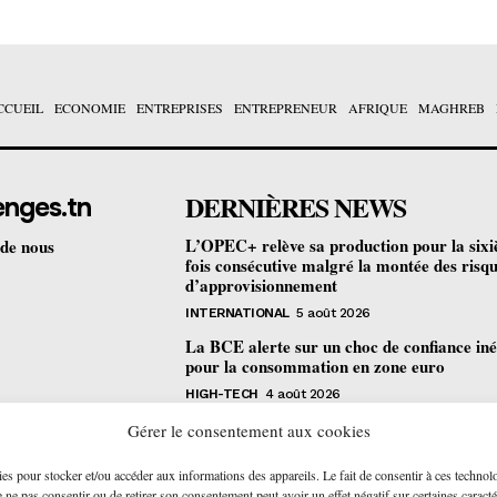
CCUEIL
ECONOMIE
ENTREPRISES
ENTREPRENEUR
AFRIQUE
MAGHREB
DERNIÈRES NEWS
enges.tn
L’OPEC+ relève sa production pour la six
 de nous
fois consécutive malgré la montée des risq
d’approvisionnement
INTERNATIONAL
5 août 2026
La BCE alerte sur un choc de confiance iné
pour la consommation en zone euro
HIGH-TECH
4 août 2026
Bourse de Tunis : les revenus des sociétés c
Gérer le consentement aux cookies
progressent de 4,2% au premier semestre
ies pour stocker et/ou accéder aux informations des appareils. Le fait de consentir à ces technol
ENTREPRISES
4 août 2026
ne pas consentir ou de retirer son consentement peut avoir un effet négatif sur certaines caracté