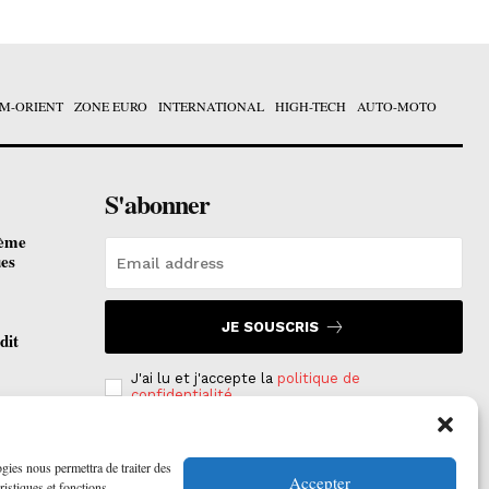
M-ORIENT
ZONE EURO
INTERNATIONAL
HIGH-TECH
AUTO-MOTO
S'abonner
ième
ues
JE SOUSCRIS
dit
J'ai lu et j'accepte la
politique de
confidentialité
.
otées
 2026
ogies nous permettra de traiter des
Accepter
ristiques et fonctions.