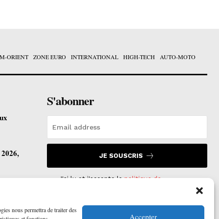
M-ORIENT
ZONE EURO
INTERNATIONAL
HIGH-TECH
AUTO-MOTO
S'abonner
eux
t 2026,
JE SOUSCRIS
J'ai lu et j'accepte la
politique de
confidentialité
.
vre ses
ogies nous permettra de traiter des
Accepter
ristiques et fonctions.