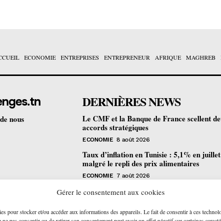
CCUEIL
ECONOMIE
ENTREPRISES
ENTREPRENEUR
AFRIQUE
MAGHREB
DERNIÈRES NEWS
enges.tn
Le CMF et la Banque de France scellent d
 de nous
accords stratégiques
ECONOMIE
8 août 2026
Taux d’inflation en Tunisie : 5,1% en juille
malgré le repli des prix alimentaires
ECONOMIE
7 août 2026
Une formation gratuite en fibre optique ou
Gérer le consentement aux cookies
portes à Tunis pour 12 jeunes talents
ies pour stocker et/ou accéder aux informations des appareils. Le fait de consentir à ces technol
ENTREPRENEUR
6 août 2026
ne pas consentir ou de retirer son consentement peut avoir un effet négatif sur certaines caracté