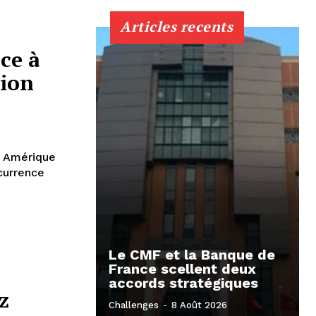
Articles recents
ce à
tion
t Amérique
currence
Le CMF et la Banque de
France scellent deux
accords stratégiques
z
Challenges
-
8 Août 2026