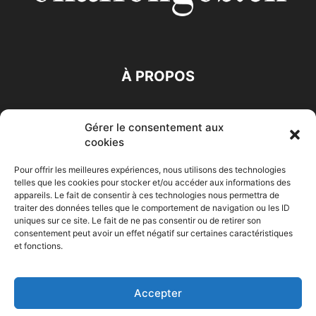
À PROPOS
SUIVEZ NOUS
Gérer le consentement aux
cookies
Pour offrir les meilleures expériences, nous utilisons des technologies
telles que les cookies pour stocker et/ou accéder aux informations des
appareils. Le fait de consentir à ces technologies nous permettra de
traiter des données telles que le comportement de navigation ou les ID
Accueil
Economie
Entreprises
Entrepreneur
Afrique
uniques sur ce site. Le fait de ne pas consentir ou de retirer son
consentement peut avoir un effet négatif sur certaines caractéristiques
Maghreb
M-Orient
Zone Euro
International
et fonctions.
HIGH-TECH
Auto-Moto
Accepter
© Challenges.tn By AAKOM.DIGITAL