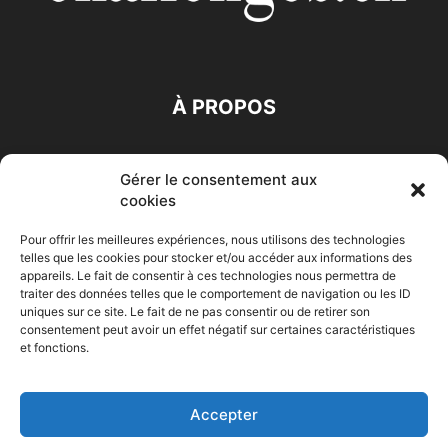
À PROPOS
SUIVEZ NOUS
Gérer le consentement aux
cookies
Pour offrir les meilleures expériences, nous utilisons des technologies
telles que les cookies pour stocker et/ou accéder aux informations des
appareils. Le fait de consentir à ces technologies nous permettra de
traiter des données telles que le comportement de navigation ou les ID
Accueil
Economie
Entreprises
Entrepreneur
Afrique
uniques sur ce site. Le fait de ne pas consentir ou de retirer son
consentement peut avoir un effet négatif sur certaines caractéristiques
Maghreb
M-Orient
Zone Euro
International
et fonctions.
HIGH-TECH
Auto-Moto
Accepter
© Challenges.tn By AAKOM.DIGITAL