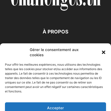
À PROPOS
SUIVEZ NOUS
Gérer le consentement aux
cookies
Pour offrir les meilleures expériences, nous utilisons des technologies
telles que les cookies pour stocker et/ou accéder aux informations des
appareils. Le fait de consentir à ces technologies nous permettra de
traiter des données telles que le comportement de navigation ou les ID
Accueil
Economie
Entreprises
Entrepreneur
Afrique
uniques sur ce site. Le fait de ne pas consentir ou de retirer son
consentement peut avoir un effet négatif sur certaines caractéristiques
Maghreb
M-Orient
Zone Euro
International
et fonctions.
HIGH-TECH
Auto-Moto
Accepter