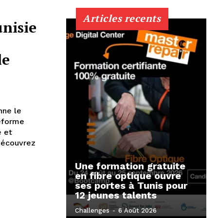
Articles recents
nisie
le
nne le
eforme
e et
 Découvrez
Une formation gratuite
en fibre optique ouvre
ses portes à Tunis pour
12 jeunes talents
Challenges
-
6 Août 2026