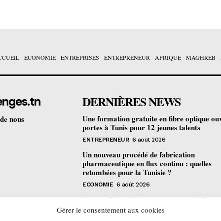
CCUEIL
ECONOMIE
ENTREPRISES
ENTREPRENEUR
AFRIQUE
MAGHREB
DERNIÈRES NEWS
enges.tn
Une formation gratuite en fibre optique ou
 de nous
portes à Tunis pour 12 jeunes talents
ENTREPRENEUR
6 août 2026
Un nouveau procédé de fabrication
pharmaceutique en flux continu : quelles
retombées pour la Tunisie ?
ECONOMIE
6 août 2026
Orange Digital Center : comment la Tunisi
devenue le laboratoire mondial de l’inclusi
Gérer le consentement aux cookies
numérique d’Orange