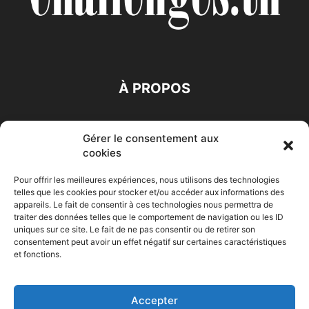
À PROPOS
SUIVEZ NOUS
Gérer le consentement aux
cookies
Pour offrir les meilleures expériences, nous utilisons des technologies
telles que les cookies pour stocker et/ou accéder aux informations des
appareils. Le fait de consentir à ces technologies nous permettra de
traiter des données telles que le comportement de navigation ou les ID
Accueil
Economie
Entreprises
Entrepreneur
Afrique
uniques sur ce site. Le fait de ne pas consentir ou de retirer son
consentement peut avoir un effet négatif sur certaines caractéristiques
Maghreb
M-Orient
Zone Euro
International
et fonctions.
HIGH-TECH
Auto-Moto
Accepter