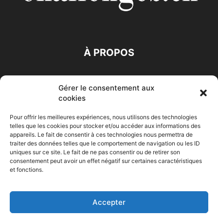
À PROPOS
SUIVEZ NOUS
Gérer le consentement aux
cookies
Pour offrir les meilleures expériences, nous utilisons des technologies
telles que les cookies pour stocker et/ou accéder aux informations des
appareils. Le fait de consentir à ces technologies nous permettra de
traiter des données telles que le comportement de navigation ou les ID
Accueil
Economie
Entreprises
Entrepreneur
Afrique
uniques sur ce site. Le fait de ne pas consentir ou de retirer son
consentement peut avoir un effet négatif sur certaines caractéristiques
Maghreb
M-Orient
Zone Euro
International
et fonctions.
HIGH-TECH
Auto-Moto
Accepter
© Challenges.tn By AAKOM.DIGITAL