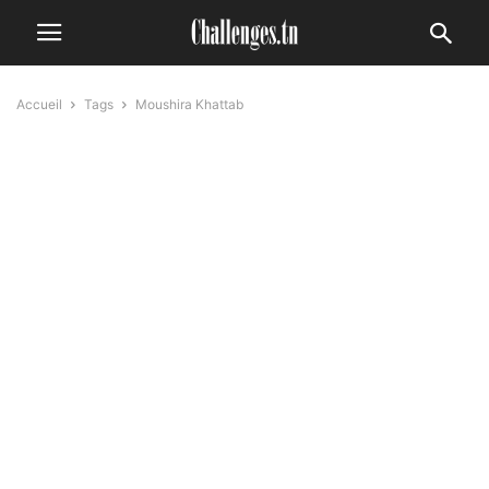
Accueil
Tags
Moushira Khattab