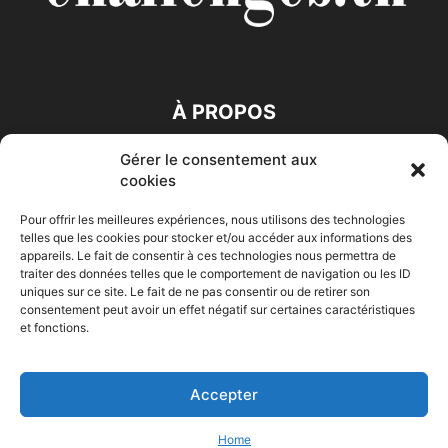
À PROPOS
Gérer le consentement aux
SUIVEZ NOUS
cookies
Pour offrir les meilleures expériences, nous utilisons des technologies
telles que les cookies pour stocker et/ou accéder aux informations des
appareils. Le fait de consentir à ces technologies nous permettra de
traiter des données telles que le comportement de navigation ou les ID
uniques sur ce site. Le fait de ne pas consentir ou de retirer son
consentement peut avoir un effet négatif sur certaines caractéristiques
Accueil
Economie
Entreprises
Entrepreneur
Afrique
et fonctions.
Maghreb
M-Orient
Zone Euro
International
HIGH-TECH
Auto-Moto
Accepter
© Challenges.tn By AAKOM.DIGITAL
Home