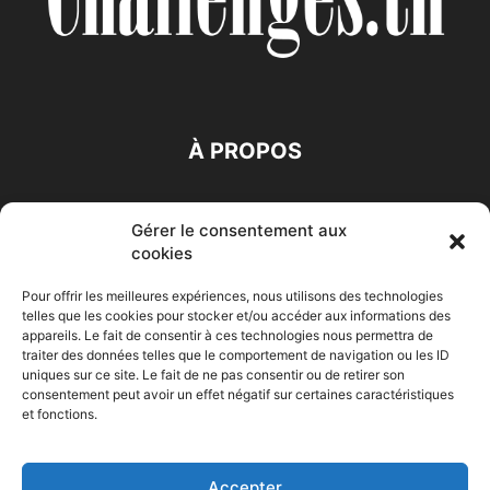
À PROPOS
SUIVEZ NOUS
Gérer le consentement aux
cookies
Pour offrir les meilleures expériences, nous utilisons des technologies
telles que les cookies pour stocker et/ou accéder aux informations des
appareils. Le fait de consentir à ces technologies nous permettra de
traiter des données telles que le comportement de navigation ou les ID
Accueil
Economie
Entreprises
Entrepreneur
Afrique
uniques sur ce site. Le fait de ne pas consentir ou de retirer son
consentement peut avoir un effet négatif sur certaines caractéristiques
Maghreb
M-Orient
Zone Euro
International
et fonctions.
HIGH-TECH
Auto-Moto
Accepter