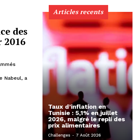
Articles recents
ce des
r 2016
rammés
e Nabeul, a
Taux d’inflation en
Tunisie : 5,1% en juillet
2026, malgré le repli des
prix alimentaires
Challenges
-
7 Août 2026