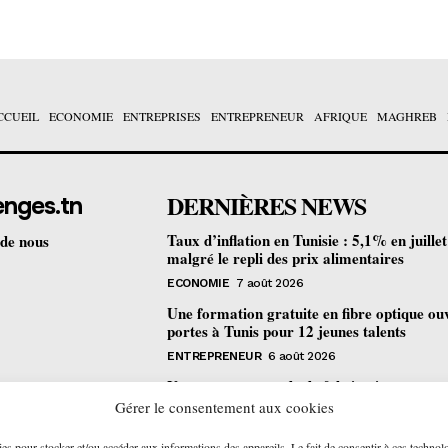
CCUEIL
ECONOMIE
ENTREPRISES
ENTREPRENEUR
AFRIQUE
MAGHREB
DERNIÈRES NEWS
enges.tn
Taux d’inflation en Tunisie : 5,1% en juille
 de nous
malgré le repli des prix alimentaires
ECONOMIE
7 août 2026
Une formation gratuite en fibre optique ou
portes à Tunis pour 12 jeunes talents
ENTREPRENEUR
6 août 2026
Un nouveau procédé de fabrication
pharmaceutique en flux continu : quelles
Gérer le consentement aux cookies
retombées pour la Tunisie ?
ies pour stocker et/ou accéder aux informations des appareils. Le fait de consentir à ces technol
ECONOMIE
6 août 2026