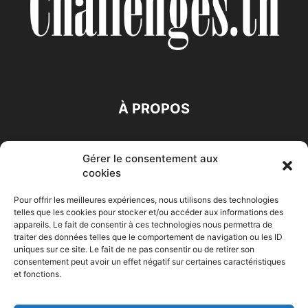
À PROPOS
SUIVEZ NOUS
Gérer le consentement aux
cookies
Pour offrir les meilleures expériences, nous utilisons des technologies
telles que les cookies pour stocker et/ou accéder aux informations des
appareils. Le fait de consentir à ces technologies nous permettra de
traiter des données telles que le comportement de navigation ou les ID
Accueil
Economie
Entreprises
Entrepreneur
Afrique
uniques sur ce site. Le fait de ne pas consentir ou de retirer son
consentement peut avoir un effet négatif sur certaines caractéristiques
Maghreb
M-Orient
Zone Euro
International
et fonctions.
HIGH-TECH
Auto-Moto