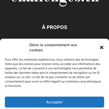
À PROPOS
SUIVEZ NOUS
Gérer le consentement aux
cookies
Pour offrir les meilleures expériences, nous utilisons des technologies
telles que les cookies pour stocker et/ou accéder aux informations des
appareils. Le fait de consentir à ces technologies nous permettra de
traiter des données telles que le comportement de navigation ou les ID
Accueil
Economie
Entreprises
Entrepreneur
Afrique
uniques sur ce site. Le fait de ne pas consentir ou de retirer son
consentement peut avoir un effet négatif sur certaines caractéristiques
Maghreb
M-Orient
Zone Euro
International
et fonctions.
HIGH-TECH
Auto-Moto
Accepter
© Challenges.tn By AAKOM.DIGITAL