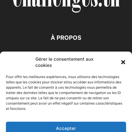
À PROPOS
SUIVEZ NOUS
Gérer le consentement aux
cookies
Pour offrir les meilleures expériences, nous utilisons des technologies
telles que les cookies pour stocker et/ou accéder aux informations des
appareils. Le fait de consentir à ces technologies nous permettra de
traiter des données telles que le comportement de navigation ou les ID
Accueil
Economie
Entreprises
Entrepreneur
Afrique
uniques sur ce site. Le fait de ne pas consentir ou de retirer son
consentement peut avoir un effet négatif sur certaines caractéristiques
Maghreb
M-Orient
Zone Euro
International
et fonctions.
HIGH-TECH
Auto-Moto
Accepter