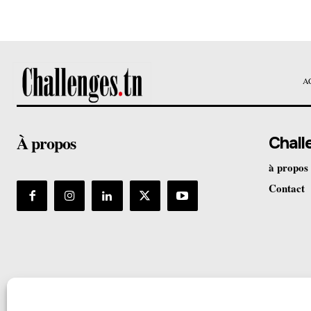
A
À propos
Chall
à propos
Contact