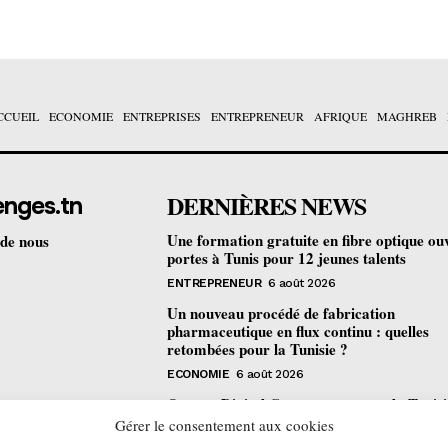
CCUEIL
ECONOMIE
ENTREPRISES
ENTREPRENEUR
AFRIQUE
MAGHREB
DERNIÈRES NEWS
enges.tn
Une formation gratuite en fibre optique ou
 de nous
portes à Tunis pour 12 jeunes talents
ENTREPRENEUR
6 août 2026
Un nouveau procédé de fabrication
pharmaceutique en flux continu : quelles
retombées pour la Tunisie ?
ECONOMIE
6 août 2026
Orange Digital Center : comment la Tunisi
devenue le laboratoire mondial de l’inclusi
Gérer le consentement aux cookies
numérique d’Orange