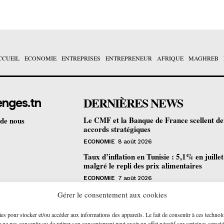
CCUEIL
ECONOMIE
ENTREPRISES
ENTREPRENEUR
AFRIQUE
MAGHREB
DERNIÈRES NEWS
enges.tn
Le CMF et la Banque de France scellent d
 de nous
accords stratégiques
ECONOMIE
8 août 2026
Taux d’inflation en Tunisie : 5,1% en juille
malgré le repli des prix alimentaires
ECONOMIE
7 août 2026
Une formation gratuite en fibre optique ou
Gérer le consentement aux cookies
portes à Tunis pour 12 jeunes talents
ies pour stocker et/ou accéder aux informations des appareils. Le fait de consentir à ces technol
ENTREPRENEUR
6 août 2026
ne pas consentir ou de retirer son consentement peut avoir un effet négatif sur certaines caracté