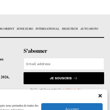
M-ORIENT
ZONE EURO
INTERNATIONAL
HIGH-TECH
AUTO-MOTO
S'abonner
eux
t 2026,
JE SOUSCRIS
J'ai lu et j'accepte la
politique de
confidentialité
.
vre ses
ogies nous permettra de traiter des
Accepter
ristiques et fonctions.