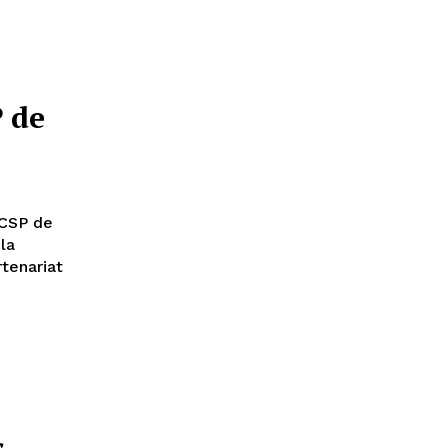
 de
 CSP de
tenariat
s