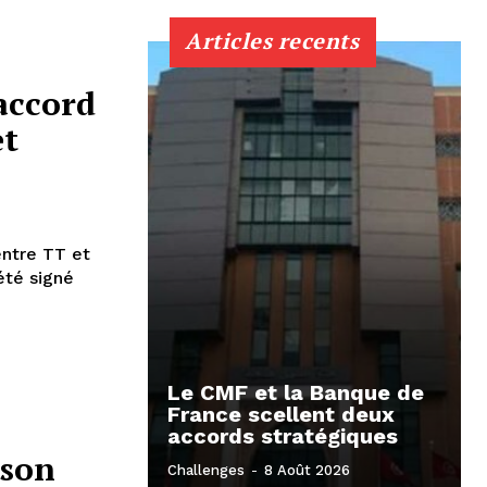
Articles recents
accord
et
entre TT et
été signé
Le CMF et la Banque de
France scellent deux
accords stratégiques
 son
Challenges
-
8 Août 2026