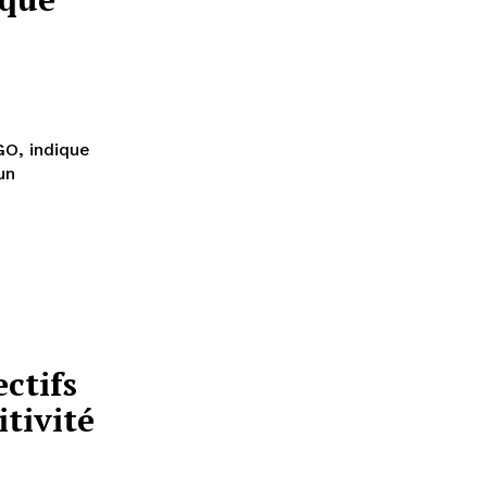
GO, indique
ectifs
tivité