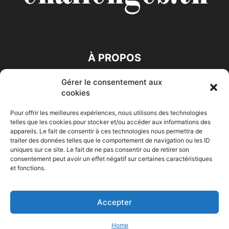
À PROPOS
Gérer le consentement aux
SUIVEZ NOUS
cookies
Pour offrir les meilleures expériences, nous utilisons des technologies
telles que les cookies pour stocker et/ou accéder aux informations des
appareils. Le fait de consentir à ces technologies nous permettra de
traiter des données telles que le comportement de navigation ou les ID
uniques sur ce site. Le fait de ne pas consentir ou de retirer son
consentement peut avoir un effet négatif sur certaines caractéristiques
Accueil
Economie
Entreprises
Entrepreneur
Afrique
et fonctions.
Maghreb
M-Orient
Zone Euro
International
HIGH-TECH
Auto-Moto
Accepter
© Challenges.tn By AAKOM.DIGITAL
Home