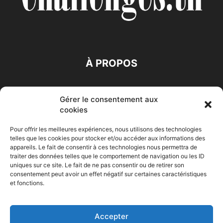
À PROPOS
SUIVEZ NOUS
Gérer le consentement aux
cookies
Pour offrir les meilleures expériences, nous utilisons des technologies
telles que les cookies pour stocker et/ou accéder aux informations des
appareils. Le fait de consentir à ces technologies nous permettra de
traiter des données telles que le comportement de navigation ou les ID
Accueil
Economie
Entreprises
Entrepreneur
Afrique
uniques sur ce site. Le fait de ne pas consentir ou de retirer son
consentement peut avoir un effet négatif sur certaines caractéristiques
Maghreb
M-Orient
Zone Euro
International
et fonctions.
HIGH-TECH
Auto-Moto
Accepter