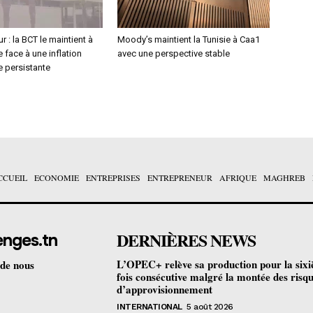
r : la BCT le maintient à
Moody’s maintient la Tunisie à Caa1
 face à une inflation
avec une perspective stable
e persistante
CCUEIL
ECONOMIE
ENTREPRISES
ENTREPRENEUR
AFRIQUE
MAGHREB
DERNIÈRES NEWS
enges.tn
L’OPEC+ relève sa production pour la six
 de nous
fois consécutive malgré la montée des risq
d’approvisionnement
INTERNATIONAL
5 août 2026