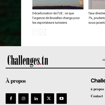
Décarbonation de l’UE : ce que
Taux directeu
l’urgence de Bruxelles change pour
7%, prudente
les exportateurs tunisiens
sous-jacent
A
À propos
Chall
à propos
Contact