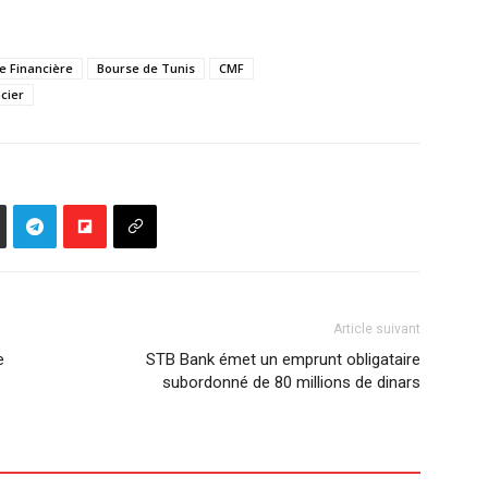
e Financière
Bourse de Tunis
CMF
cier
Article suivant
e
STB Bank émet un emprunt obligataire
subordonné de 80 millions de dinars