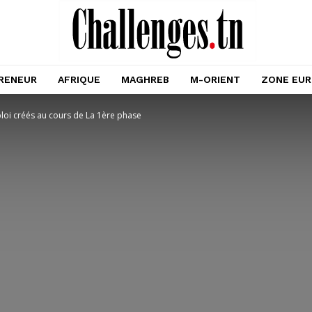
RENEUR
AFRIQUE
MAGHREB
M-ORIENT
ZONE EU
loi créés au cours de La 1ère phase