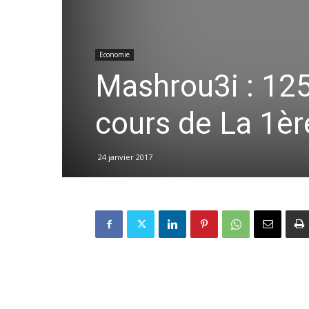
Economie
Mashrou3i : 125
cours de La 1è
24 janvier 2017