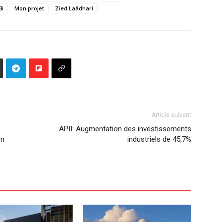
3i
Mon projet
Zied Laâdhari
Article suivant
APII: Augmentation des investissements
on
industriels de 45,7%