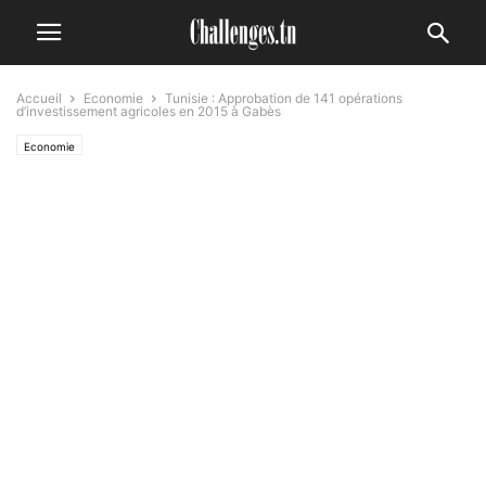
Accueil
Economie
Tunisie : Approbation de 141 opérations
d’investissement agricoles en 2015 à Gabès
Economie