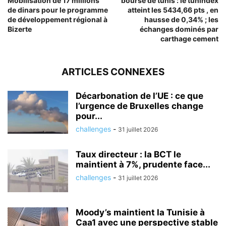
Mobilisation de 17 millions
bourse de tunis : le tunindex
de dinars pour le programme
atteint les 5434,66 pts , en
de développement régional à
hausse de 0,34% ; les
Bizerte
échanges dominés par
carthage cement
ARTICLES CONNEXES
Décarbonation de l’UE : ce que
l’urgence de Bruxelles change
pour...
challenges
-
31 juillet 2026
Taux directeur : la BCT le
maintient à 7%, prudente face...
challenges
-
31 juillet 2026
Moody’s maintient la Tunisie à
Caa1 avec une perspective stable