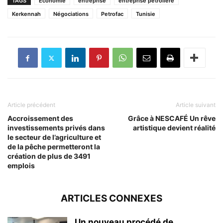
TAGS
Economie
entreprise
entreprise pétrolière
Kerkennah
Négociations
Petrofac
Tunisie
Article précédent
Article suivant
Accroissement des
Grâce à NESCAFÉ Un rêve
investissements privés dans
artistique devient réalité
le secteur de l’agriculture et
de la pêche permetteront la
création de plus de 3491
emplois
ARTICLES CONNEXES
Un nouveau procédé de