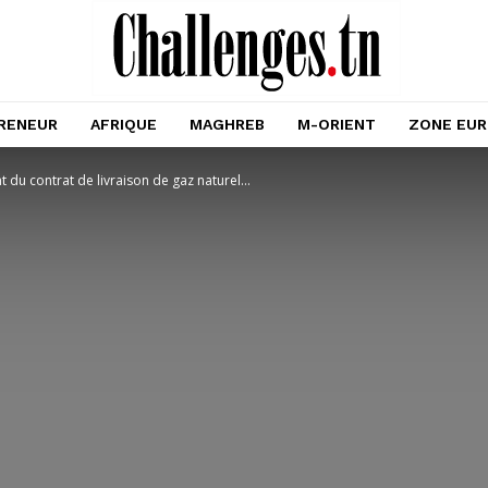
RENEUR
AFRIQUE
MAGHREB
M-ORIENT
ZONE EU
 du contrat de livraison de gaz naturel...