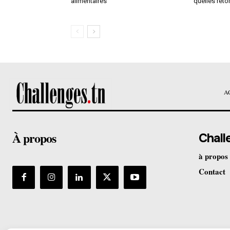
alimentaires
quelles reto
A
À propos
Chall
à propos
Contact