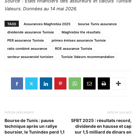
Source : États financiers des assureurs et calculs Tunisie
Valeurs. Données au 14 mai 2026.
TAGS
Assurances Maghrebia 2025
bourse Tunis assurance
dividende assurance Tunisie
Maghrebia Vie résultats
PER assurance Tunisie
primes émises assurance Tunisie
ratio combiné assurance
ROE assurance Tunisie
secteur assuranciel tunisien
Tunisie Valeurs recommandation
Article précédent
Article suivant
Bourse de Tunis : pause
SFBT 2025 : résultats record,
technique après un rallye
dividende en hausse et cap
boursier, le Tunindex perd 1,1
sur 1,5 milliard de dinars en