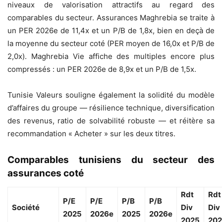
niveaux de valorisation attractifs au regard des
comparables du secteur. Assurances Maghrebia se traite à
un PER 2026e de 11,4x et un P/B de 1,8x, bien en deçà de
la moyenne du secteur coté (PER moyen de 16,0x et P/B de
2,0x). Maghrebia Vie affiche des multiples encore plus
compressés : un PER 2026e de 8,9x et un P/B de 1,5x.
Tunisie Valeurs souligne également la solidité du modèle
d’affaires du groupe — résilience technique, diversification
des revenus, ratio de solvabilité robuste — et réitère sa
recommandation « Acheter » sur les deux titres.
Comparables tunisiens du secteur des
assurances coté
Rdt
Rdt
P/E
P/E
P/B
P/B
Société
Div
Div
2025
2026e
2025
2026e
2025
20