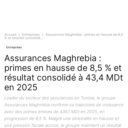
Accueil
Entreprises
Assurances Maghrebia : primes en hausse de 8,5
% et résultat consolidé...
Entreprises
Assurances Maghrebia :
primes en hausse de 8,5 % et
résultat consolidé à 43,4 MDt
en 2025
Leader du secteur des assurances en Tunisie, le groupe
Assurances Maghrebia confirme sa trajectoire de croissance
avec des primes émises de 436,1 MDt en 2025, en
progression de 8,5 %. Malgré une sinistralité en hausse et
une pression fiscale accrue, le groupe maintient un résultat