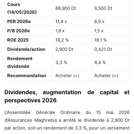
Cours
88,900 Dt
9,500 Dt
(14/05/2026)
PER 2026e
11,4 x
8,9 x
P/B 2026e
1,8 x
1,5 x
ROE 2025
18,2 %
18,1 %
Dividende/action
2,900 Dt
0,421 Dt
Rendement
3,3 %
4,4 %
dividende
Recommandation
Acheter (+)
Acheter (+)
Dividendes, augmentation de capital et
perspectives 2026
L’Assemblée Générale Ordinaire du 15 mai 2026
d’Assurances Maghrebia a arrêté le dividende à 2,900 Dt
par action, soit un rendement de 3,3 %, pour un versement