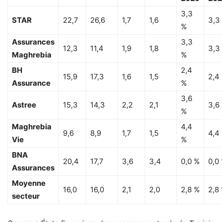
3,3
STAR
22,7
26,6
1,7
1,6
3,3
%
Assurances
3,3
12,3
11,4
1,9
1,8
3,3
Maghrebia
%
BH
2,4
15,9
17,3
1,6
1,5
2,4
Assurance
%
3,6
Astree
15,3
14,3
2,2
2,1
3,6
%
Maghrebia
4,4
9,6
8,9
1,7
1,5
4,4
Vie
%
BNA
20,4
17,7
3,6
3,4
0,0 %
0,0
Assurances
Moyenne
16,0
16,0
2,1
2,0
2,8 %
2,8
secteur