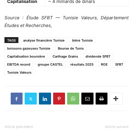
Capitalisation
~ 4 milliards de dinars
Source : Étude SFBT — Tunisie Valeurs, Département
Études et Recherches,
TAGS
analyse financière Tunisie
bière Tunisie
boissons gazeuses Tunisie
Bourse de Tunis
Capitalisation boursière
Carthage Grains
dividende SFBT
EBITDA record
groupe CASTEL
résultats 2025
ROE
SFBT
Tunisie Valeurs
Article précédent
Article suivant