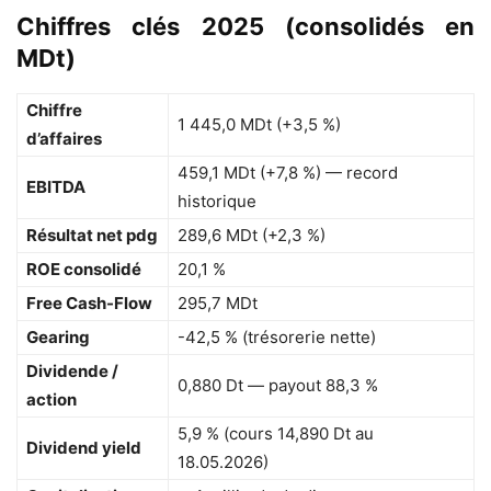
Chiffres clés 2025 (consolidés en
MDt)
Chiffre
1 445,0 MDt (+3,5 %)
d’affaires
459,1 MDt (+7,8 %) — record
EBITDA
historique
Résultat net pdg
289,6 MDt (+2,3 %)
ROE consolidé
20,1 %
Free Cash-Flow
295,7 MDt
Gearing
-42,5 % (trésorerie nette)
Dividende /
0,880 Dt — payout 88,3 %
action
5,9 % (cours 14,890 Dt au
Dividend yield
18.05.2026)