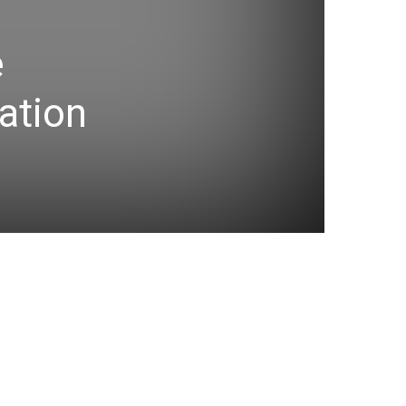
e
cation