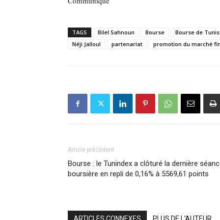
Communiqué
TAGS
Bilel Sahnoun
Bourse
Bourse de Tunis
Néji Jalloul
partenariat
promotion du marché fi
Article précédent
Bourse : le Tunindex a clôturé la dernière séan
boursière en repli de 0,16% à 5569,61 points
ARTICLES CONNEXES
PLUS DE L'AUTEUR